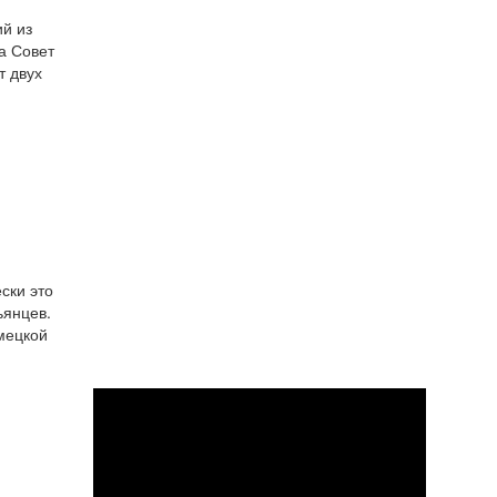
й из
а Совет
т двух
ски это
ьянцев.
мецкой