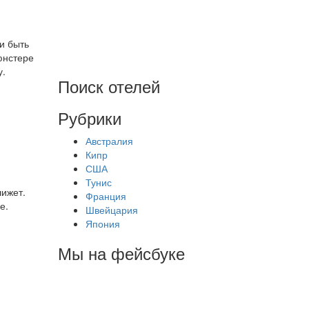
и быть
юнстере
у.
Поиск отелей
Рубрики
Австралия
Кипр
США
Тунис
лижет.
Франция
е.
Швейцария
Япония
Мы на фейсбуке