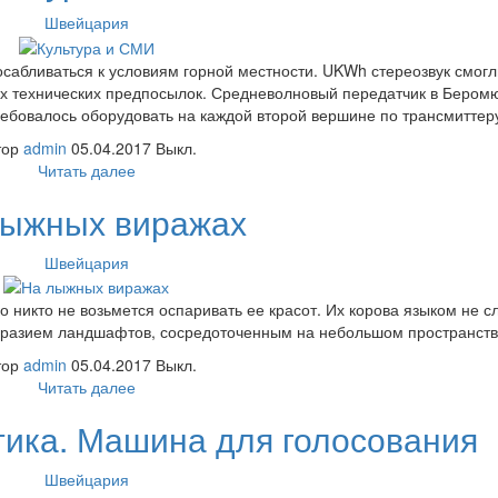
Швейцария
бливаться к условиям горной местности. UKWh стереозвук смогл
х технических предпосылок. Средневолновый передатчик в Бером
ебовалось оборудовать на каждой второй вершине по трансмиттер
тор
admin
05.04.2017
Выкл.
Читать далее
лыжных виражах
Швейцария
о никто не возьмется оспаривать ее красот. Их корова языком не с
разием ландшафтов, сосредоточенным на небольшом пространств
тор
admin
05.04.2017
Выкл.
Читать далее
ика. Машина для голосования
Швейцария