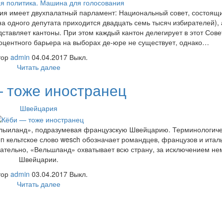
я имеет двухпалатный парламент: Национальный совет, состоящи
на одного депутата приходится двадцать семь тысяч избирателей), 
ставляет кантоны. При этом каждый кантон делегирует в этот Сове
роцентного барьера на выборах де-юре не существует, однако…
тор
admin
04.04.2017
Выкл.
Читать далее
 тоже иностранец
Швейцария
лыиланд», подразумевая французскую Швейцарию. Терминологиче
en кельтское слово wesch обозначает романдцев, французов и итал
вательно, «Вельшланд» охватывает всю страну, за исключением не
Швейцарии.
тор
admin
03.04.2017
Выкл.
Читать далее