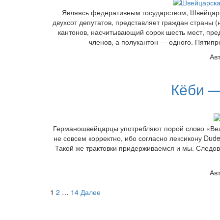
Являясь федеративным государством, Швейцари
двухсот депутатов, представляет граждан страны (
кантонов, насчитывающий сорок шесть мест, пред
членов, а полукантон — одного. Пятип
Ав
Кёби —
Германошвейцарцы употребляют порой слово «Ве
не совсем корректно, ибо согласно лексикону Dud
Такой же трактовки придерживаемся и мы. Следо
Ав
Пагинация
1
2
…
14
Далее
записей