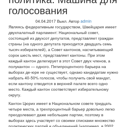
голосования
04.04.2017
Выкл.
Автор
admin
Являясь федеративным государством, Швейцария имеет
двухпалатный парламент: Национальный совет,
состоящий из двухсот депутатов, представляет граждан
страны (на одного депутата приходится двадцать семь
тысяч избирателей), а Совет кантонов, насчитывающий
сорок шесть мест, представляет кантоны. При этом
каждый кантон делегирует в этот Совет двух членов, а
полукантон — одного. Пятипроцентного барьера на
выборах де-юре не существует, однако кандидатам нужно
набрать 40-50% голосов, чтобы получить свой мандат,
если кантону отводится в верхней палате всего одно
место.
Каждый кантон соответствует избирательному
округу.
Кантон Цюрих имеет в Национальном совете тридцать
четыре места, а трехпроцентный барьер довольно легко
преодолевают даже небольшие партии, поэтому в
выборах здесь участвует со своими списками множество
политических партий и объединений (например, в 2002