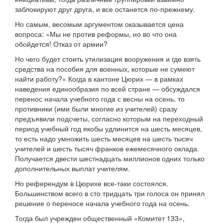
заблокируют друг друга, и все останется по-прежнему.
Но самым, весомым аргументом оказывается цена
вопроса: «Мы не против реформы, но во что она
обойдется! Отказ от армии?
Но чего будет стоить утилизация вооружения и где взять
средства на пособия для военных, которые не сумеют
найти работу?» Когда в кантоне Цюрих — в рамках
наведения единообразия по всей стране — обсуждался
перенос начала учебного года с весны на осень, то
противники (ими были многие из учителей) сразу
предъявили подсчеты, согласно которым на переходный
период учебный год якобы удлинится на шесть месяцев,
то есть надо умножить шесть месяцев на шесть тысяч
учителей и шесть тысяч франков ежемесячного оклада.
Получается двести шестнадцать миллионов одних только
дополнительных выплат учителям.
Но референдум в Цюрихе все-таки состоялся.
Большинством всего в сто тридцать три голоса он принял
решение о переносе начала учебного года на осень.
Тогда был учрежден общественный «Комитет 133»,