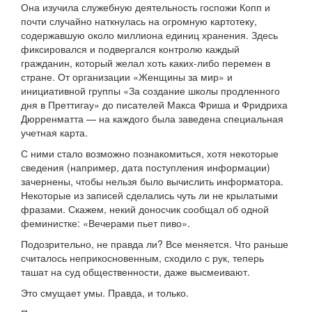
Она изучила служебную деятельность госпожи Копп и
почти случайно наткнулась на огромную картотеку,
содержавшую около миллиона единиц хранения. Здесь
фиксировался и подвергался контролю каждый
гражданин, который желал хоть каких-либо перемен в
стране. От организации «Женщины за мир» и
инициативной группы «За создание школы продленного
дня в Преттигау» до писателей Макса Фриша и Фридриха
Дюрренматта — на каждого была заведена специальная
учетная карта.
С ними стало возможно познакомиться, хотя некоторые
сведения (например, дата поступления информации)
зачернены, чтобы нельзя было вычислить информатора.
Некоторые из записей сделались чуть ли не крылатыми
фразами. Скажем, некий доносчик сообщал об одной
феминистке: «Вечерами пьет пиво».
Подозрительно, не правда ли? Все меняется. Что раньше
считалось неприкосновенным, сходило с рук, теперь
ташат на суд общественности, даже высмеивают.
Это смущает умы. Правда, и только.