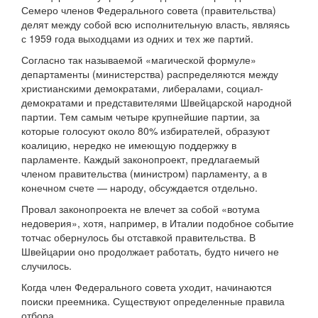
Семеро членов Федерального совета (правительства)
делят между собой всю исполнительную власть, являясь
с 1959 года выходцами из одних и тех же партий.
Согласно так называемой «магической формуле»
департаменты (министерства) распределяются между
христианскими демократами, либералами, социал-
демократами и представителями Швейцарской народной
партии. Тем самым четыре крупнейшие партии, за
которые голосуют около 80% избирателей, образуют
коалицию, нередко не имеющую поддержку в
парламенте. Каждый законопроект, предлагаемый
членом правительства (министром) парламенту, а в
конечном счете — народу, обсуждается отдельно.
Провал законопроекта не влечет за собой «вотума
недоверия», хотя, например, в Италии подобное событие
тотчас обернулось бы отставкой правительства. В
Швейцарии оно продолжает работать, будто ничего не
случилось.
Когда член Федерального совета уходит, начинаются
поиски преемника. Существуют определенные правила
отбора.