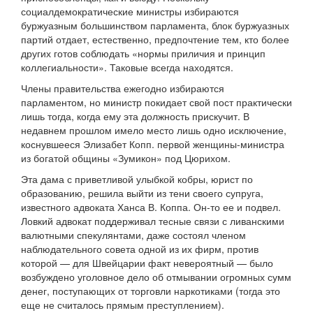
социалдемократические министры избираются
буржуазным большинством парламента, блок буржуазных
партий отдает, естественно, предпочтение тем, кто более
других готов соблюдать «нормы приличия и принцип
коллегиальности». Таковые всегда находятся.
Члены правительства ежегодно избираются
парламентом, но министр покидает свой пост практически
лишь тогда, когда ему эта должность прискучит. В
недавнем прошлом имело место лишь одно исключение,
коснувшееся Элизабет Копп. первой женщины-министра
из богатой общины «Зумикон» под Цюрихом.
Эта дама с приветливой улыбкой кобры, юрист по
образованию, решила выйти из тени своего супруга,
известного адвоката Ханса В. Коппа. Он-то ее и подвел.
Ловкий адвокат поддерживал тесные связи с ливанскими
валютными спекулянтами, даже состоял членом
наблюдательного совета одной из их фирм, против
которой — для Швейцарии факт невероятный — было
возбуждено уголовное дело об отмывании огромных сумм
денег, поступающих от торговли наркотиками (тогда это
еще не считалось прямым преступлением).