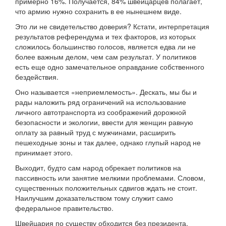
примерно 16%. Получается, 84% швейцарцев полагает,
что армию нужно сохранить в ее нынешнем виде.
Это ли не свидетельство доверия? Кстати, интерпретация
результатов референдума и тех факторов, из которых
сложилось большинство голосов, является едва ли не
более важным делом, чем сам результат. У политиков
есть еще одно замечательное оправдание собственного
бездействия.
Оно называется «неприемлемость». Дескать, мы бы и
рады наложить ряд ограничений на использование
личного автотранспорта из соображений дорожной
безопасности и экологии, ввести для женщин равную
оплату за равный труд с мужчинами, расширить
пешеходные зоны и так далее, однако глупый народ не
принимает этого.
Выходит, будто сам народ обрекает политиков на
пассивность или занятие мелкими проблемами. Словом,
существенных положительных сдвигов ждать не стоит.
Наилучшим доказательством тому служит само
федеральное правительство.
Швейцария по существу обходится без президента.