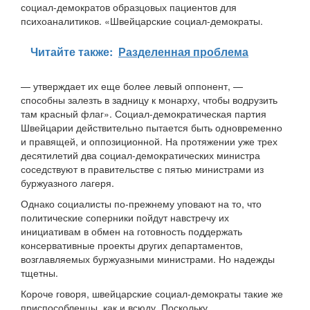
социал-демократов образцовых пациентов для
психоаналитиков. «Швейцарские социал-демократы.
Читайте также:
Разделенная проблема
— утверждает их еще более левый оппонент, —
способны залезть в задницу к монарху, чтобы водрузить
там красный флаг». Социал-демократическая партия
Швейцарии действительно пытается быть одновременно
и правящей, и оппозиционной. На протяжении уже трех
десятилетий два социал-демократических министра
соседствуют в правительстве с пятью министрами из
буржуазного лагеря.
Однако социалисты по-прежнему уповают на то, что
политические соперники пойдут навстречу их
инициативам в обмен на готовность поддержать
консервативные проекты других департаментов,
возглавляемых буржуазными министрами. Но надежды
тщетны.
Короче говоря, швейцарские социал-демократы такие же
приспособленцы, как и всюду. Поскольку