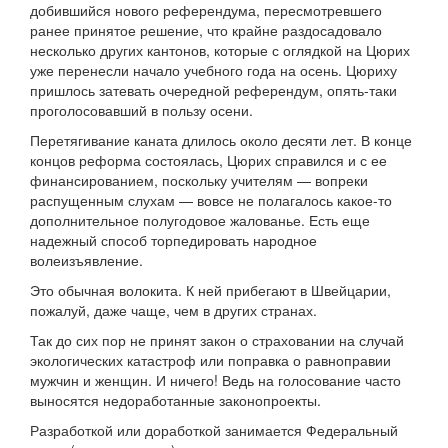
добившийся нового референдума, пересмотревшего
ранее принятое решение, что крайне раздосадовало
несколько других кантонов, которые с оглядкой на Цюрих
уже перенесли начало учебного года на осень. Цюриху
пришлось затевать очередной референдум, опять-таки
проголосовавший в пользу осени.
Перетягивание каната длилось около десяти лет. В конце
концов реформа состоялась, Цюрих справился и с ее
финансированием, поскольку учителям — вопреки
распущенным слухам — вовсе не полагалось какое-то
дополнительное полугодовое жалованье. Есть еще
надежный способ торпедировать народное
волеизъявление.
Это обычная волокита. К ней прибегают в Швейцарии,
пожалуй, даже чаще, чем в других странах.
Так до сих пор не принят закон о страховании на случай
экологических катастроф или поправка о равноправии
мужчин и женщин. И ничего! Ведь на голосование часто
выносятся недоработанные законопроекты.
Разработкой или доработкой занимается Федеральный