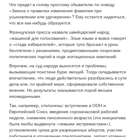
Что придет в голову простому обывателю по поводу
«Закона о правилах изменения фамилии при
усыновлении или удочерении»? Ему остается надеяться,
что все как-нибудь образуется.
Французская пресса назвала швейцарский народ
«машиной для голосования». Злые языки и вовсе говорят
о «стаде избирателей», которые тупо бросают в урны
бюллетени с решениями, продиктованными лозунгами
политических партий в ходе агитационных кампаний.
Впрочем, на суд народа выносятся и проблемы,
вызывающие поистине бурю эмоций. Тогда складывается
впечатление, что люди действительно разобрались в сути
дела или, по крайней мере, сформировали собственное
мнение. Но результаты оказываются порой весьма
неожиданными.
Так, например, отклонены: вступление в ООН и
Европейский Союз, введение сорокачасовой рабочей
недели, снижение пенсионного возраста (эта инициатива
была якобы выдвинута «левыми экстремистами»),
установление срока для разрешенных абортов, участие
работников в управлении предприятием, запрет атомных