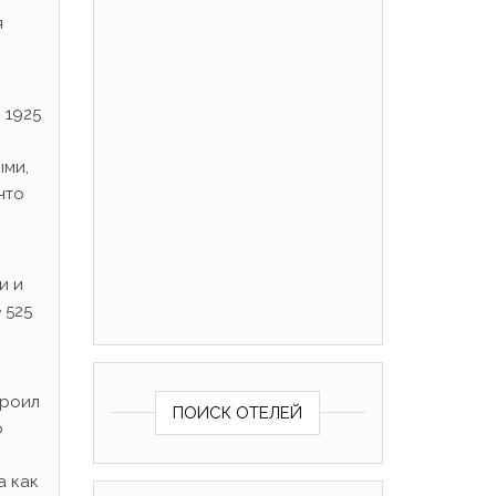
я
 1925
ыми,
что
и и
 525
троил
ПОИСК ОТЕЛЕЙ
о
а как