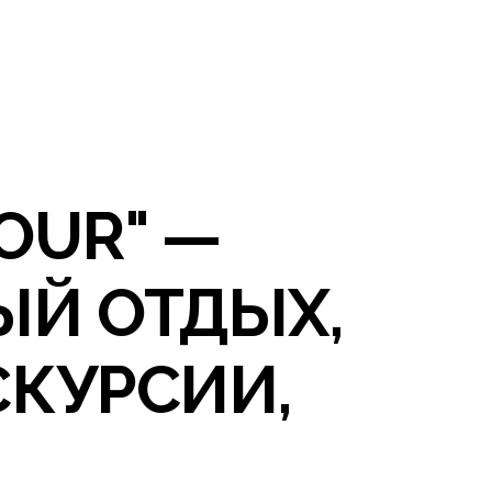
OUR" —
ЫЙ ОТДЫХ,
СКУРСИИ,