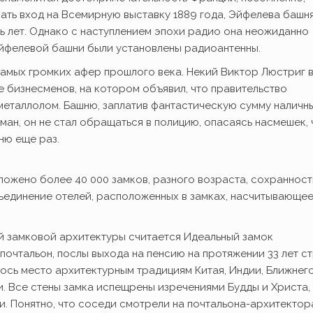
шать вход на Всемирную выставку 1889 года, Эйфелева башн
ь лет. Однако с наступлением эпохи радио она неожиданно
йфелевой башни были установлены радиоантенны.
амых громких афер прошлого века. Некий Виктор Люстриг в
 бизнесменов, на котором объявил, что правительство
еталлолом. Башню, заплатив фантастическую сумму наличн
ан, он не стал обращаться в полицию, опасаясь насмешек, 
ню еще раз.
ложено более 40 000 замков, разного возраста, сохранност
единение отелей, расположенных в замках, насчитывающее
й замковой архитектуры считается Идеальный замок
очтальон, послы выхода на пенсию на протяжении 33 лет с
лось место архитектурным традициям Китая, Индии, Ближнег
. Все стены замка испещрены изречениями Будды и Христа,
 Понятно, что соседи смотрели на почтальона-архитектор