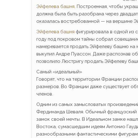
Эйфелева башня
. Построенная, чтобы укра
должна была быть разобрана через двадцат
оказалась востребованной — на вершине Э
Эйфелева башня
фигурировала в одной из с
году под покровом тайны собрал совещание
намеревается продать Эйфелеву башню на м
выкупил Андре Пуассон. Даже распознав обм
позволило Люстригу продать Эйфелеву баш
Самый «идеальный»
Говорят, что на территории Франции распо
размеров. Во Франции даже существует объ
членов.
Одним из самых замысловатых произведени
Фердинанда Шеваля. Обычный французский п
замок своей мечты. В Идеальном замке наш
Востока, сумасшедшим идеям Антонио Гауди
разнообразными фантастическими фигурами.